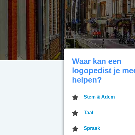
Waar kan een
logopedist je me
helpen?
Stem & Adem
Taal
Spraak