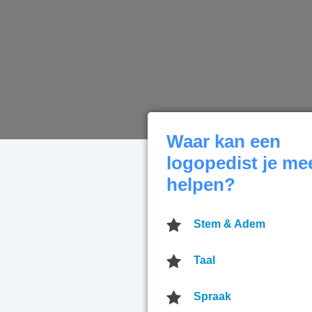
Waar kan een
logopedist je me
helpen?
Stem & Adem
Taal
Spraak