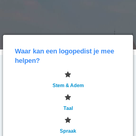
Waar kan een logopedist je mee
helpen?
Stem & Adem
Taal
Spraak